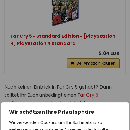
Far Cry 5 - Standard Edition - [PlayStation
4] PlayStation 4 Standard
5,84 EUR
Bei Amazon kaufen
Noch keinen Einblick in Far Cry 5 gehabt? Dann
solltet Ihr Euch unbedingt einen
Far Cry 5
Trailer
ansehen. Wir fanden dabei den Widerstand
Trailer sehr interessant und sehenswert. Hier der
Wir schätzen Ihre Privatsphäre
Trailer:
Wir verwenden Cookies, um Ihr Surferlebnis zu
verbessern, personalisierte Anzeigen oder Inhalte