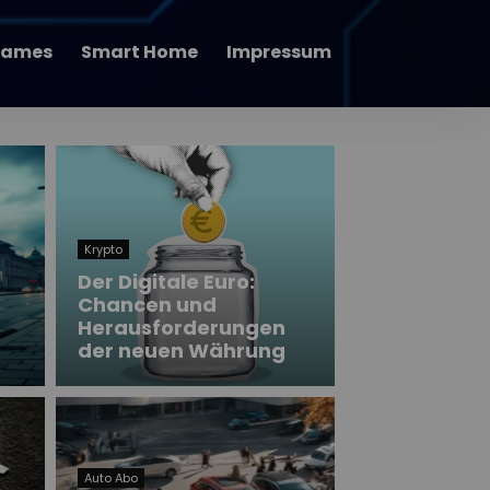
ames
Smart Home
Impressum
Krypto
Der Digitale Euro:
Chancen und
Herausforderungen
der neuen Währung
Auto Abo