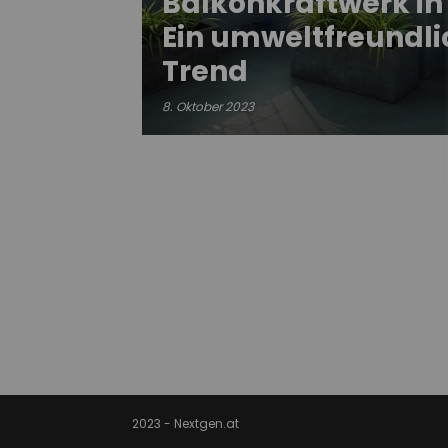
Balkonkraftwerk in 
Ein umweltfreundli
Trend
.
8. Oktober 2023
2023 - Nextgen.at