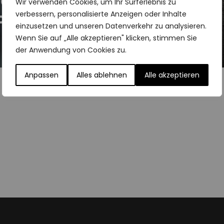
Österreich:
Wir verwenden Cookies, um Ihr Surferlebnis zu
cher Energie
verbessern, personalisierte Anzeigen oder Inhalte
Mobilität
einzusetzen und unseren Datenverkehr zu analysieren.
Tesla Leasing in
Wenn Sie auf „Alle akzeptieren" klicken, stimmen Sie
Österreich: Tesla
Model 3 & Co
der Anwendung von Cookies zu.
Anpassen
Alles ablehnen
Alle akzeptieren