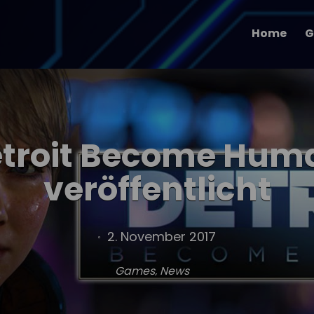
Home
G
troit Become Huma
veröffentlicht
2. November 2017
Games
,
News