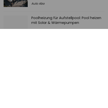
Auto Abo
Poolheizung für Aufstellpool: Pool heizen
mit Solar & Wärmepumpen
Pool
BYD Dolphin kaufen, Leasing oder doch
Auto-Abo?
News
Alles über das Peppa Wutz Auto
Ferngesteuert: Alle in der Übersicht
Spielzeug