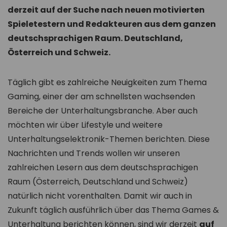
derzeit auf der Suche nach neuen motivierten
Spieletestern und Redakteuren aus dem ganzen
deutschsprachigen Raum. Deutschland,
Österreich und Schweiz.
Täglich gibt es zahlreiche Neuigkeiten zum Thema
Gaming, einer der am schnellsten wachsenden
Bereiche der Unterhaltungsbranche. Aber auch
möchten wir über Lifestyle und weitere
Unterhaltungselektronik-Themen berichten. Diese
Nachrichten und Trends wollen wir unseren
zahlreichen Lesern aus dem deutschsprachigen
Raum (Österreich, Deutschland und Schweiz)
natürlich nicht vorenthalten. Damit wir auch in
Zukunft täglich ausführlich über das Thema Games &
Unterhaltung berichten können, sind wir derzeit
auf