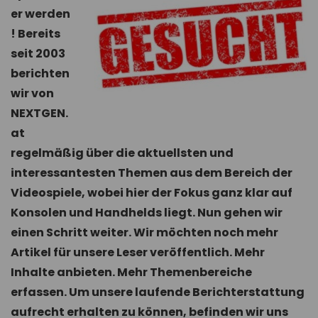
er werden
! Bereits
seit 2003
berichten
wir von
NEXTGEN.
at
regelmäßig über die aktuellsten und
interessantesten Themen aus dem Bereich der
Videospiele, wobei hier der Fokus ganz klar auf
Konsolen und Handhelds liegt. Nun gehen wir
einen Schritt weiter. Wir möchten noch mehr
Artikel für unsere Leser veröffentlich. Mehr
Inhalte anbieten. Mehr Themenbereiche
erfassen. Um unsere laufende Berichterstattung
aufrecht erhalten zu können, befinden wir uns