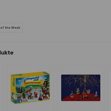
of the Week
dukte