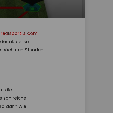
n
realsport101.com
er aktuellen
en nächsten Stunden.
st die
s zahlreiche
ird dann wie